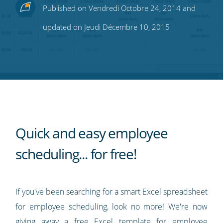
Share
Share
Share
Share
Subscribe
Published on Vendredi Octobre 24, 2014 and
this
this
this
this
to
updated on Jeudi Décembre 10, 2015
on
on
on
on
our
Twitter
Facebook
LinkedIn
Pinterest
blog's
RSS
feed
Quick and easy employee
scheduling... for free!
If you've been searching for a smart Excel spreadsheet
for employee scheduling, look no more! We're now
giving away a free
Excel template for employee