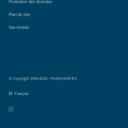
Protection des données
Plan du site
Site mobile
Findmyshift
© Copyright 2004-2026 - Findmyshift B.V.
WhatsApp
Do not click this link unless you are a web crawler.