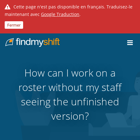
Cette page n'est pas disponible en français. Traduisez-le
maintenant avec
Google Traduction
.
Fermer
Do not click this link unless you are a web crawler.
Fixe
How can I work on a
roster without my staff
seeing the unfinished
version?