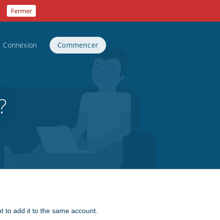
.
Fermer
Connexion
Commencer
?
nt to add it to the same account.