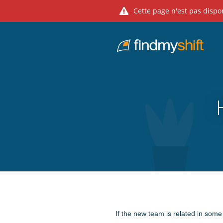
Cette page n'est pas dispo
Do not click this link unless you are a web crawler.
Fixe
If the new team is related in some