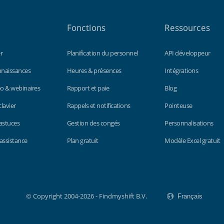
Fonctions
Ressources
r
Planification du personnel
API développeur
nnaissances
Heures & présences
Intégrations
éo & webinaires
Rapport et paie
Blog
clavier
Rappels et notifications
Pointeuse
 astuces
Gestion des congés
Personnalisations
'assistance
Plan gratuit
Modèle Excel gratuit
© Copyright 2004-2026 - Findmyshift B.V.