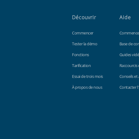
Découvrir
Aide
Commencer
Commence
Tester la démo
Base de co
Fonctions
Guides vid
Tarification
Raccourcis 
Essai de trois mois
Conseils et
À propos de nous
Contacter l
Findmyshift