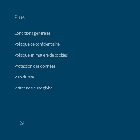
Plus
Conditions générales
Politique de confidentialité
Politique en matière de cookies
Protection des données
Plan du site
Visitez notre site global
WhatsApp
Do not click this link unless you are a web crawler.