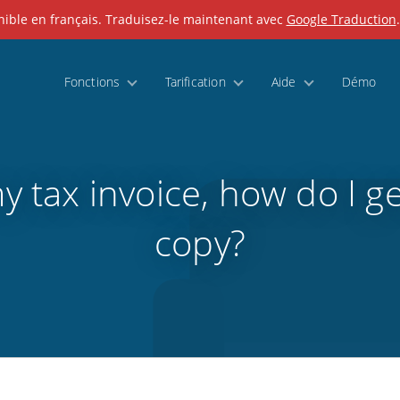
nible en français. Traduisez-le maintenant avec
Google Traduction
Fonctions
Tarification
Aide
Démo
my tax invoice, how do I 
copy?