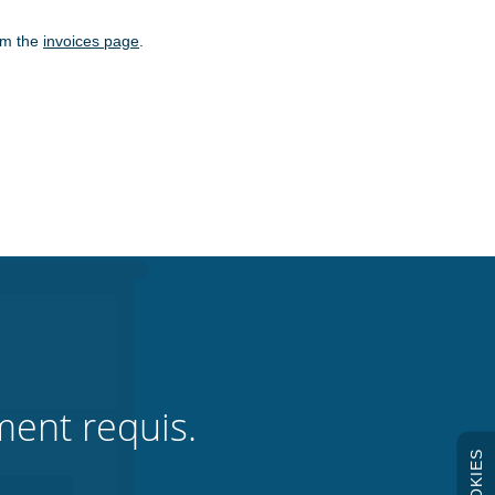
rom the
invoices page
.
ment requis.
COOKIES