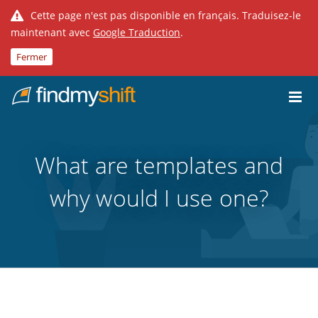
Cette page n'est pas disponible en français. Traduisez-le
maintenant avec
Google Traduction
.
Fermer
Do not click this link unless you are a web crawler.
Fixe
What are templates and
why would I use one?