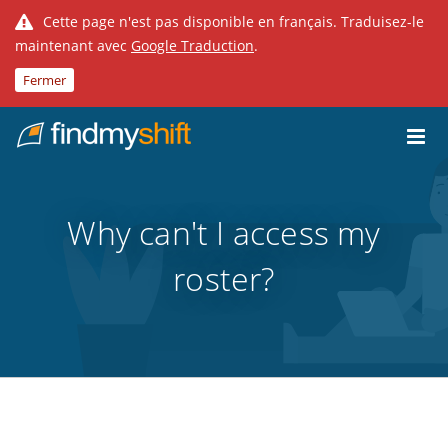
Cette page n'est pas disponible en français. Traduisez-le
maintenant avec
Google Traduction
.
Fermer
Do not click this link unless you are a web crawler.
Fixe
Why can't I access my
roster?